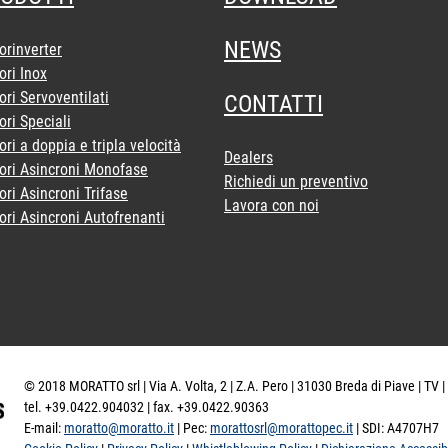
NEWS
orinverter
ori Inox
ri Servoventilati
CONTATTI
ri Speciali
ri a doppia e tripla velocità
Dealers
ori Asincroni Monofase
Richiedi un preventivo
ri Asincroni Trifase
Lavora con noi
ori Asincroni Autofrenanti
© 2018 MORATTO srl | Via A. Volta, 2 | Z.A. Pero | 31030 Breda di Piave | TV | 
tel. +39.0422.904032 | fax. +39.0422.90363
E-mail:
moratto@moratto.it
| Pec:
morattosrl@morattopec.it
| SDI: A4707H7